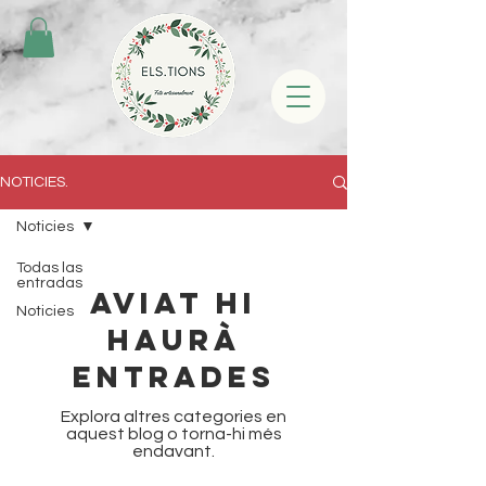
NOTICIES.
Noticies
Todas las
entradas
Aviat hi
Noticies
haurà
entrades
Explora altres categories en
aquest blog o torna-hi més
endavant.