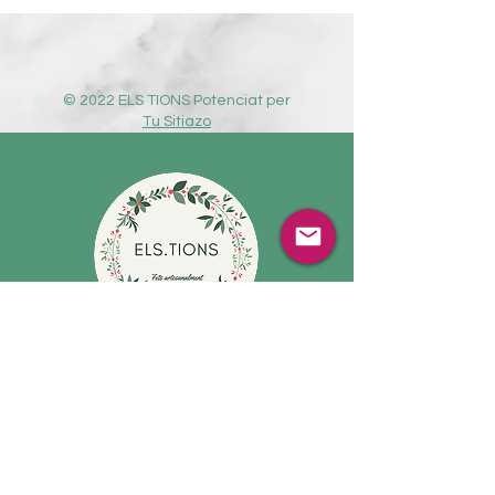
© 2022 ELS TIONS Potenciat per
Tu Sitiazo
CORREU ELECTRÒNIC
tiodenadal20@gmail.com
XARXES SOCIALS