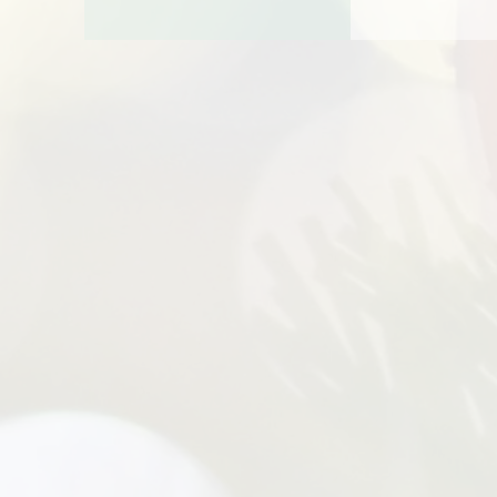
TIO 5CM
TIÓ 8CM
TIO 11CM
TIO 15CM
TIÓ 20CM
TIO 25CM
TIO 30CM
TIONES