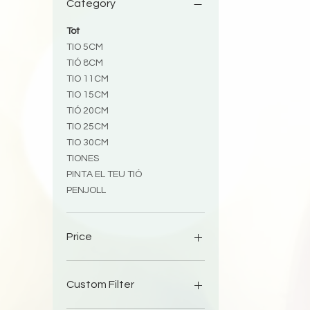
Category
Tot
TIO 5CM
TIÓ 8CM
TIO 11CM
TIO 15CM
TIÓ 20CM
TIO 25CM
TIO 30CM
TIONES
PINTA EL TEU TIÓ
PENJOLL
Price
4 €
100 €
Custom Filter