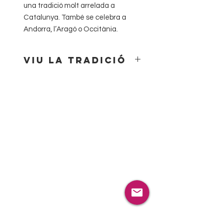
una tradició molt arrelada a
Catalunya. També se celebra a
Andorra, l’Aragó o Occitània.
Viu la tradició
Porta l’esperit nadalenc amb el
nostre Tió de Nadal!
El nostre Tió de Nadal és el company
perfecte per a celebrar aquestes
festes amb alegria i tradició. Amb el
seu aspecte càlid i divertit, decorat
amb colors vius i detalls nadalencs,
és el símbol de la màgia i la il·lusió
del Nadal. Fes-lo cagar amb els
teus petits i crea moments
inoblidables en família.
Comparteix somriures i fes que
aquestes festes siguin encara més
especials amb el nostre Tió de