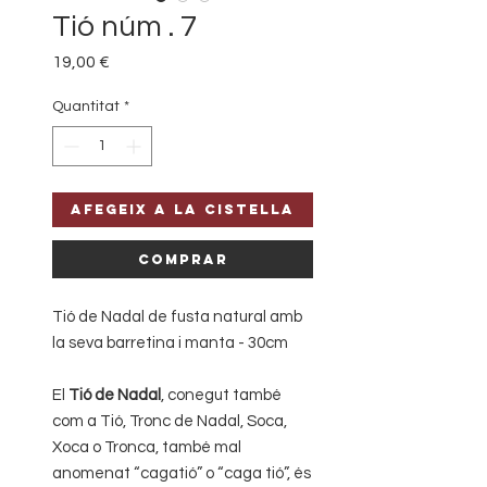
Tió núm . 7
Price
19,00 €
Quantitat
*
Afegeix a la cistella
Comprar
Tió de Nadal de fusta natural amb
la seva barretina i manta - 30cm
El
Tió de Nadal
, conegut també
com a Tió, Tronc de Nadal, Soca,
Xoca o Tronca, també mal
anomenat “cagatió” o “caga tió”, és