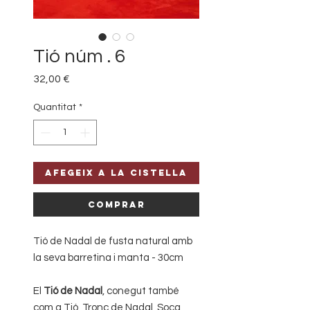
Tió núm . 6
Price
32,00 €
Quantitat
*
Afegeix a la cistella
Comprar
Tió de Nadal de fusta natural amb
la seva barretina i manta - 30cm
El
Tió de Nadal
, conegut també
com a Tió, Tronc de Nadal, Soca,