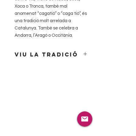
Xoca o Tronca, també mal
anomenat “cagatió” o “caga tió”, és
una tradició molt arrelada a
Catalunya. També se celebra a
Andorra, l’Aragó o Occitània.
Viu la tradició
Porta l’esperit nadalenc amb el
nostre Tió de Nadal!
El nostre Tió de Nadal és el company
perfecte per a celebrar aquestes
festes amb alegria i tradició. Amb el
seu aspecte càlid i divertit, decorat
amb colors vius i detalls nadalencs,
és el símbol de la màgia i la il·lusió
del Nadal. Fes-lo cagar amb els
teus petits i crea moments
inoblidables en família.