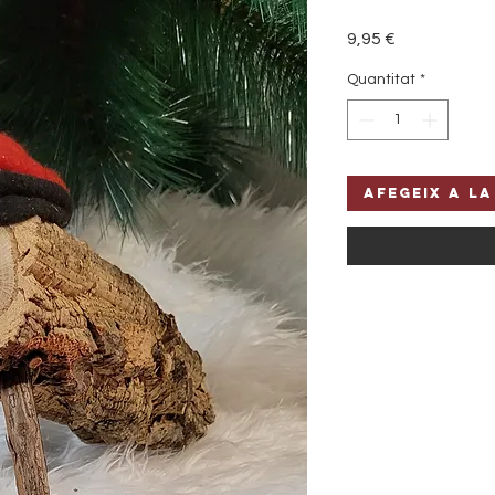
Price
9,95 €
Quantitat
*
Afegeix a la