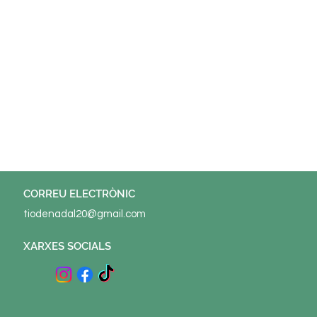
© 2022 ELS TIONS Potenciat per
Tu Sitiazo
CORREU ELECTRÒNIC
tiodenadal20@gmail.com
XARXES SOCIALS