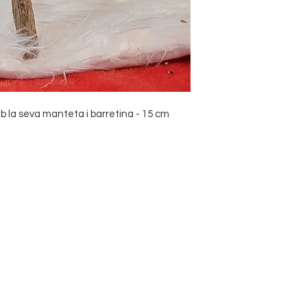
b la seva manteta i barretina - 15 cm