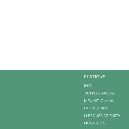
ELS.TIONS
INICI
TIONS DE NADAL
MEUMITJO.socks
FANTASY ART
LLESQUES DE FUSTA
NOSALTRES