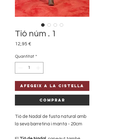
Tió núm . 1
Price
12,95 €
Quantitat
*
Afegeix a la cistella
Comprar
Tió de Nadal de fusta natural amb
la seva barretina i manta - 20cm
El
Tió de Nadal
, conegut també