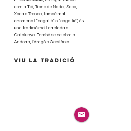
com a Tió, Tronc de Nadal, Soca,
Xoca o Tronca, també mal
anomenat “cagatió” o “caga tió”, és
una tradició molt arrelada a
Catalunya. També se celebra a
Andorra, l’Aragó o Occitània.
Viu la tradició
Porta l’esperit nadalenc amb el
nostre Tió de Nadal!
El nostre Tió de Nadal és el company
perfecte per a celebrar aquestes
festes amb alegria i tradició. Amb el
seu aspecte càlid i divertit, decorat
amb colors vius i detalls nadalencs,
és el símbol de la màgia i la il·lusió
del Nadal. Fes-lo cagar amb els
teus petits i crea moments