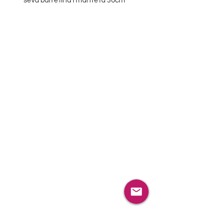
seva barretina i manteta 30cm