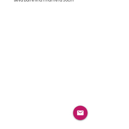
seva barretina i manteta 30cm