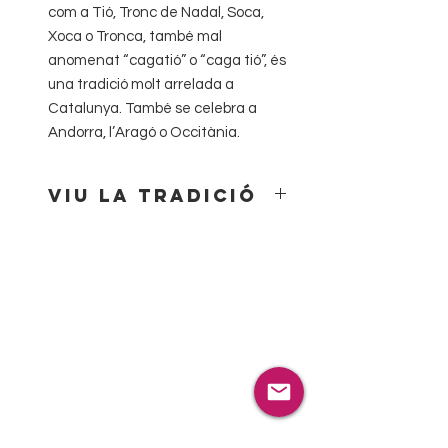
com a Tió, Tronc de Nadal, Soca,
Xoca o Tronca, també mal
anomenat “cagatió” o “caga tió”, és
una tradició molt arrelada a
Catalunya. També se celebra a
Andorra, l’Aragó o Occitània.
Viu la tradició
Porta l’esperit nadalenc amb el
nostre Tió de Nadal!
El nostre Tió de Nadal és el company
perfecte per a celebrar aquestes
festes amb alegria i tradició. Amb el
seu aspecte càlid i divertit, decorat
amb colors vius i detalls nadalencs,
és el símbol de la màgia i la il·lusió
del Nadal. Fes-lo cagar amb els
teus petits i crea moments
inoblidables en família.