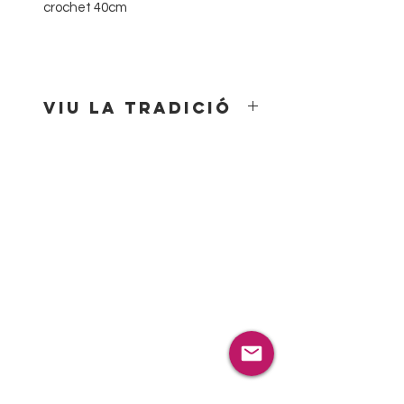
crochet 40cm
Viu la tradició
Porta l’esperit nadalenc amb el
nostre Tió de Nadal!
El nostre Tió de Nadal és el company
perfecte per a celebrar aquestes
festes amb alegria i tradició. Amb el
seu aspecte càlid i divertit, decorat
amb colors vius i detalls nadalencs,
és el símbol de la màgia i la il·lusió
del Nadal. Fes-lo cagar amb els
teus petits i crea moments
inoblidables en família.
Comparteix somriures i fes que
aquestes festes siguin encara més
especials amb el nostre Tió de