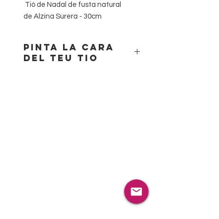
Tió de Nadal de fusta natural
de Alzina Surera - 30cm
Pinta la cara
del teu tio
Voleu fer una activitat divertida i
creativa amb els vostres alumnes o
membres de l’entitat?
Una manera fantàstica de
fomentar la imaginació, la diversió i
el treball en equip. Ideal per tallers o
activitats. Uneix-te a la diversió i
crea moments inoblidables pintant
la cara del teu tio.