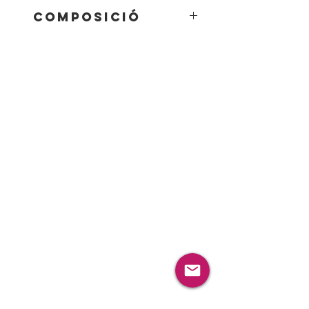
composició
75% Algodon 20% angora 5%
spandex