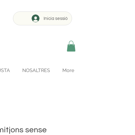
Inicia sessió
USTA
NOSALTRES
More
mitjons sense