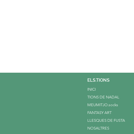
ELS.TIONS
INICI
TIONS DE NADAL
MEUMITJO.socks
FANTASY ART
LLESQUES DE FUSTA
NOSALTRES