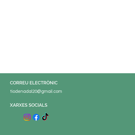
© 2022 ELS TIONS Potenciat per
Tu Sitiazo
CORREU ELECTRÒNIC
tiodenadal20@gmail.com
XARXES SOCIALS