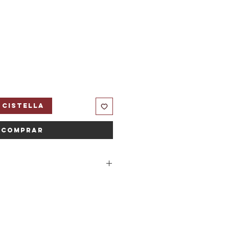
 cistella
Comprar
ora 5% Spandex