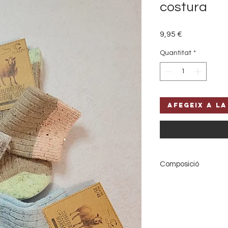
costura
Price
9,95 €
Quantitat
*
Afegeix a la
Composició
75% wool 20% Ang