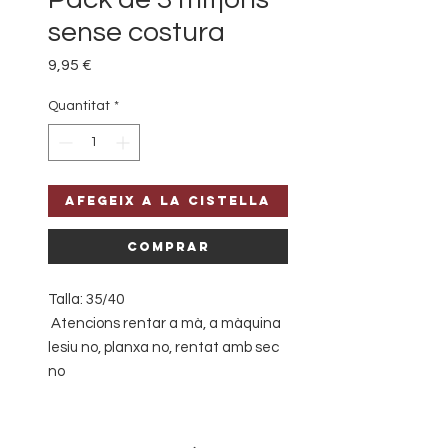
sense costura
Price
9,95 €
Quantitat
*
Afegeix a la cistella
Comprar
Talla: 35/40
Atencions rentar a mà, a màquina
lesiu no, planxa no, rentat amb sec
no