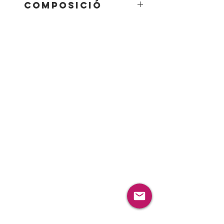
Composició
75% wool 20% Angora 5%
Spandex