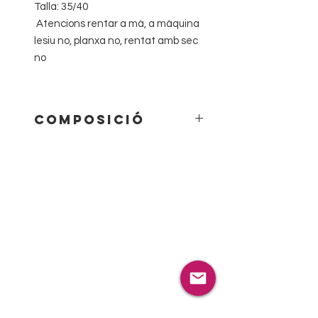
Talla: 35/40
Atencions rentar a mà, a màquina
lesiu no, planxa no, rentat amb sec
no
Composició
75% wool 20% Angora 5%
Spandex