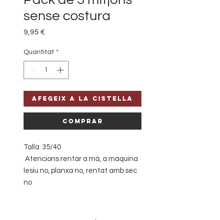
sense costura
Price
9,95 €
Quantitat
*
Afegeix a la cistella
Comprar
Talla: 35/40
Atencions rentar a mà, a màquina
lesiu no, planxa no, rentat amb sec
no