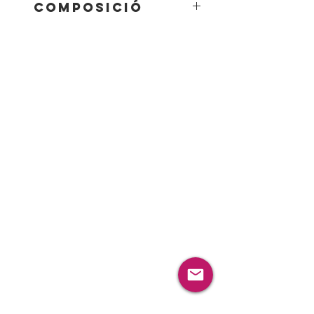
Composició
75% wool 20% Angora 5%
Spandex