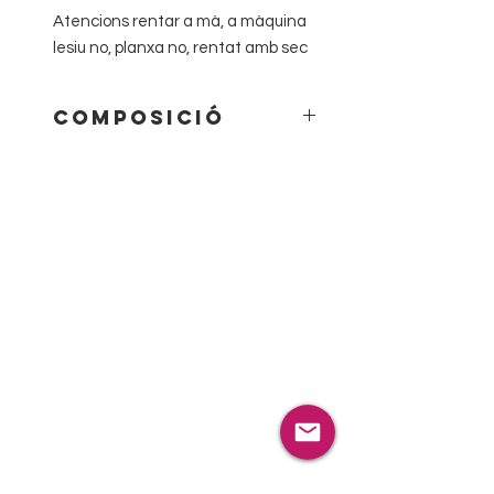
Atencions rentar a mà, a màquina
lesiu no, planxa no, rentat amb sec
Composició
75% Cotó 20% angora 5% spandex