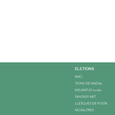
ELS.TIONS
INICI
TIONS DE NADAL
MEUMITJO.socks
FANTASY ART
LLESQUES DE FUSTA
NOSALTRES