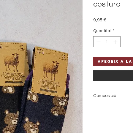
costura
Price
9,95 €
Quantitat
*
Afegeix a la
Composició
75% wool 20% Ang