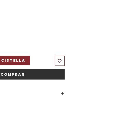
 cistella
Comprar
ora 5% Spandex