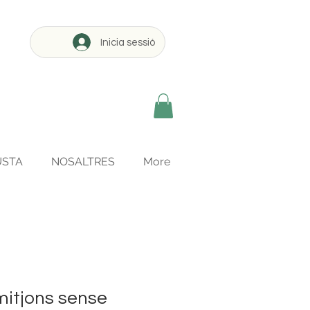
Inicia sessió
USTA
NOSALTRES
More
mitjons sense