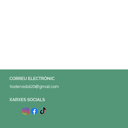
© 2022 ELS TIONS Potenciat per
Tu Sitiazo
CORREU ELECTRÒNIC
tiodenadal20@gmail.com
XARXES SOCIALS