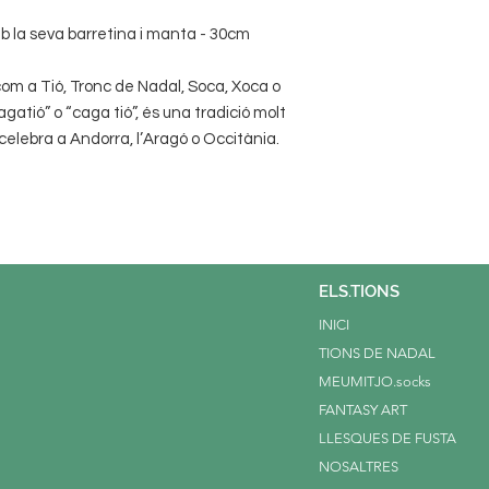
b la seva barretina i manta - 30cm
om a Tió, Tronc de Nadal, Soca, Xoca o
tió” o “caga tió”, és una tradició molt
elebra a Andorra, l’Aragó o Occitània.
ELS.TIONS
INICI
TIONS DE NADAL
MEUMITJO.socks
FANTASY ART
LLESQUES DE FUSTA
NOSALTRES