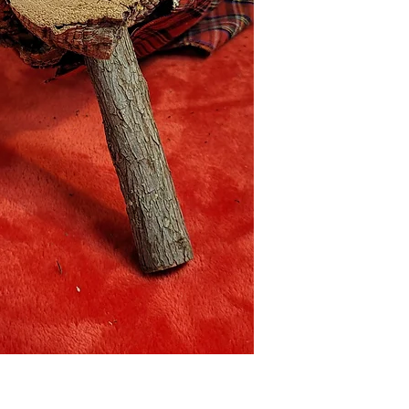
moments inoblidables
Comparteix somriures
encara més especial