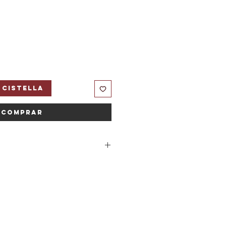
 cistella
Comprar
lenc amb el nostre Tió de Nadal!
al és el company perfecte per a
stes amb alegria i tradició. Amb
i divertit, decorat amb colors vius i
el símbol de la màgia i la il·lusió
gar amb els teus petits i crea