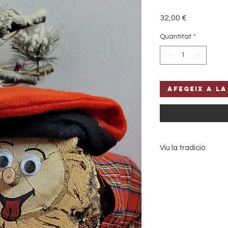
Price
32,00 €
Quantitat
*
Afegeix a la
Viu la tradició
Porta l’esperit nada
El nostre Tió de Nad
celebrar aquestes fe
el seu aspecte càlid 
detalls nadalencs, és 
del Nadal. Fes-lo ca