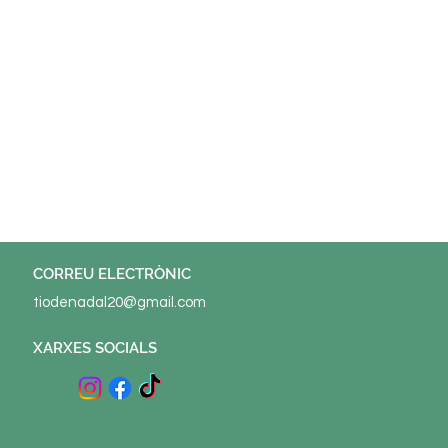
© 2022 ELS TIONS Potenciat per
Tu Sitiazo
CORREU ELECTRÒNIC
tiodenadal20@gmail.com
XARXES SOCIALS