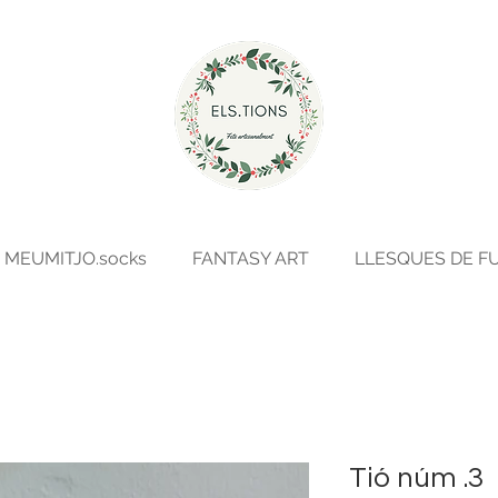
MEUMITJO.socks
FANTASY ART
LLESQUES DE F
Tió núm .3