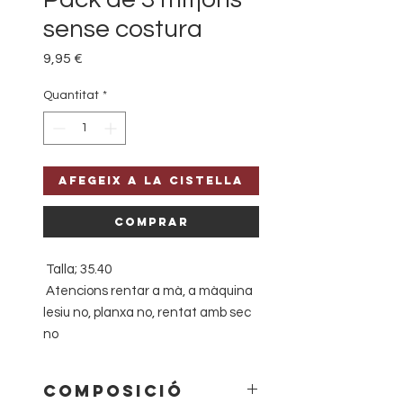
sense costura
Price
9,95 €
Quantitat
*
Afegeix a la cistella
Comprar
Talla; 35.40
Atencions rentar a mà, a màquina
lesiu no, planxa no, rentat amb sec
no
composició