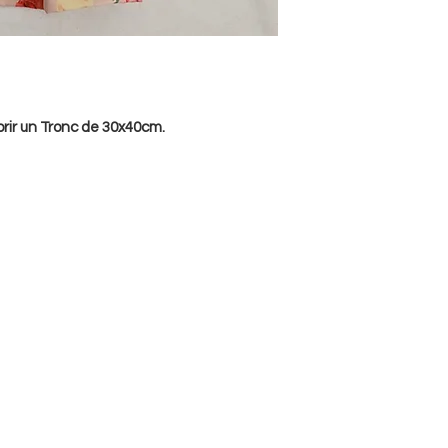
confeccionarem per 
Fes la teva comanda
personalitzada i de q
rir un Tronc de 30x40cm.