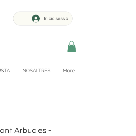
Inicia sessió
USTA
NOSALTRES
More
nt Arbucies -