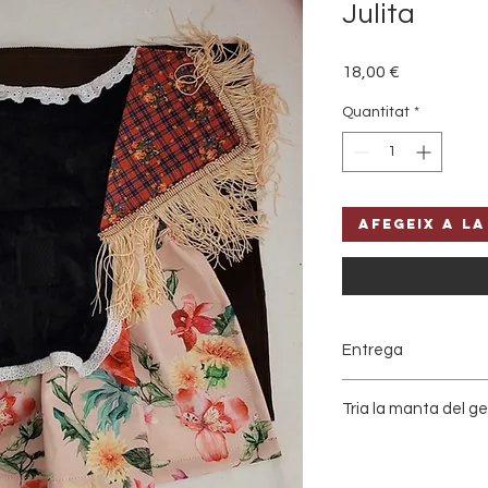
Julita
Price
18,00 €
Quantitat
*
Afegeix a la
Entrega
Entrega de 7 a 10 d
Tria la manta del ge
Volem que la teva ma
Escull el disseny que