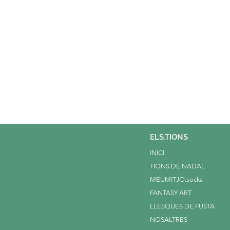
ELS.TIONS
INICI
TIONS DE NADAL
MEUMITJO.socks
FANTASY ART
LLESQUES DE FUSTA
NOSALTRES