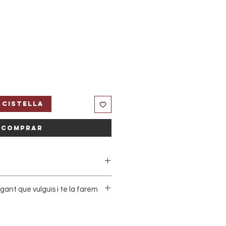
 cistella
Comprar
ies
gant que vulguis i te la farem
nta sigui única i especial.
 més t'agradi i nosaltres la